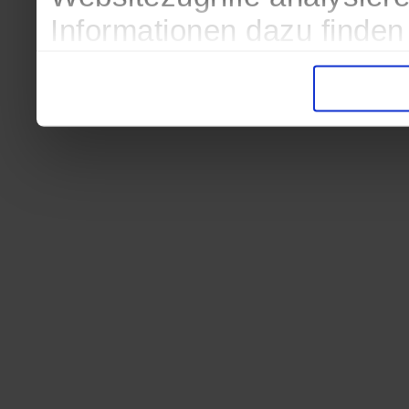
Informationen dazu finden
in der Datenschutzerkläru
Entscheidung auch jederze
finden die Erklärung in de
Wir würden uns freuen, we
zur Verarbeitung der erh
unser Angebot für Sie zu 
Datenschutzerklärung
|