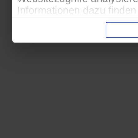
Informationen dazu finden
in der Datenschutzerkläru
Entscheidung auch jederze
finden die Erklärung in de
Wir würden uns freuen, we
zur Verarbeitung der erh
unser Angebot für Sie zu 
Datenschutzerklärung
|