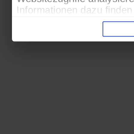
Informationen dazu finden
in der Datenschutzerkläru
Entscheidung auch jederze
finden die Erklärung in de
Wir würden uns freuen, we
zur Verarbeitung der erh
unser Angebot für Sie zu 
Datenschutzerklärung
|