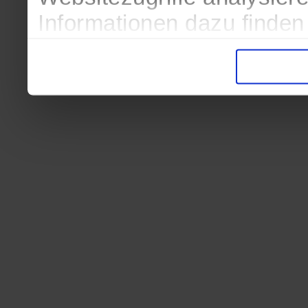
Informationen dazu finden
in der Datenschutzerkläru
Entscheidung auch jederze
finden die Erklärung in de
Wir würden uns freuen, we
zur Verarbeitung der erh
unser Angebot für Sie zu 
Datenschutzerklärung
|