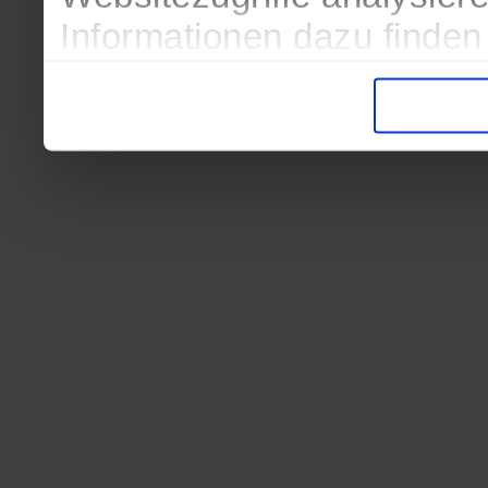
Informationen dazu finden
in der Datenschutzerkläru
Entscheidung auch jederze
finden die Erklärung in de
Wir würden uns freuen, we
zur Verarbeitung der erh
unser Angebot für Sie zu 
Datenschutzerklärung
|