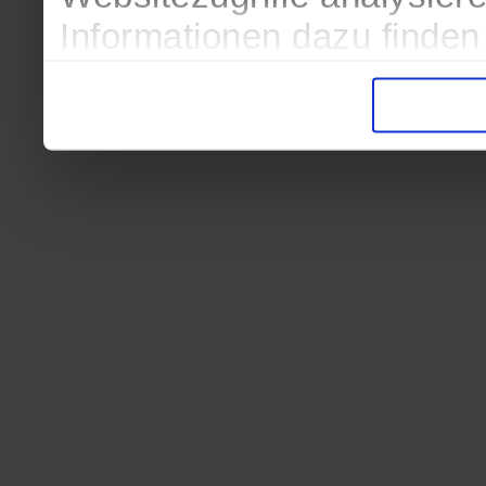
Informationen dazu finden
in der Datenschutzerkläru
Entscheidung auch jederze
finden die Erklärung in de
Wir würden uns freuen, we
zur Verarbeitung der erh
unser Angebot für Sie zu 
Datenschutzerklärung
|