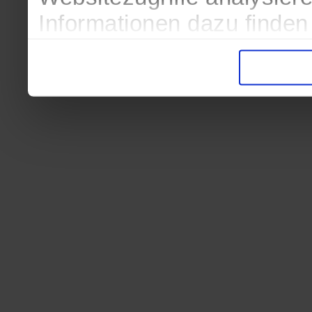
Informationen dazu finden
in der Datenschutzerkläru
Entscheidung auch jederze
finden die Erklärung in de
Wir würden uns freuen, we
zur Verarbeitung der erh
unser Angebot für Sie zu 
Datenschutzerklärung
|