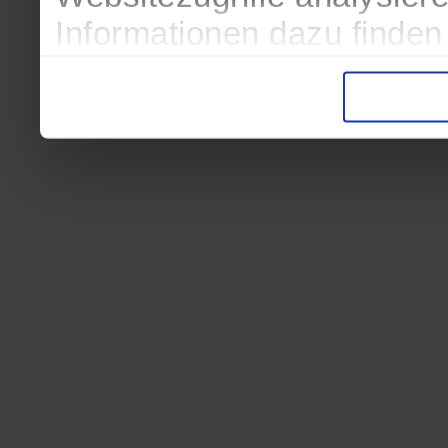
Informationen dazu finden
in der Datenschutzerkläru
Entscheidung auch jederze
finden die Erklärung in de
Wir würden uns freuen, we
zur Verarbeitung der erh
unser Angebot für Sie zu 
Datenschutzerklärung
|