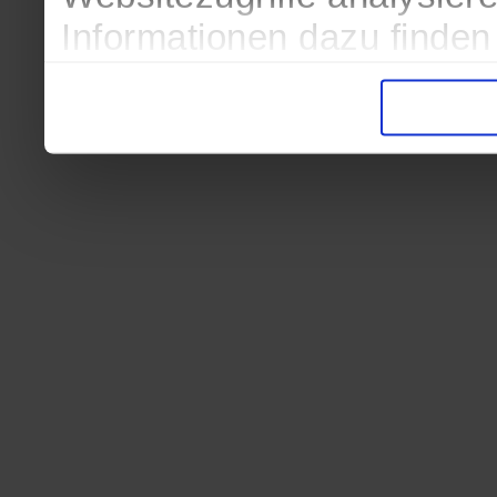
Informationen dazu finden
in der Datenschutzerkläru
Entscheidung auch jederze
finden die Erklärung in de
Wir würden uns freuen, we
zur Verarbeitung der erh
unser Angebot für Sie zu 
Datenschutzerklärung
|