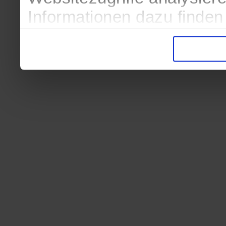
Informationen dazu finden
in der Datenschutzerkläru
Entscheidung auch jederze
finden die Erklärung in de
Wir würden uns freuen, we
zur Verarbeitung der erh
unser Angebot für Sie zu 
Datenschutzerklärung
|