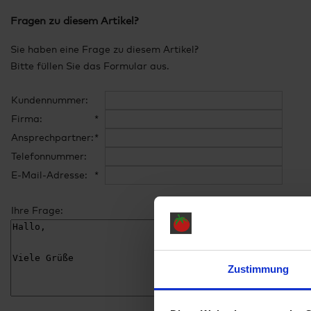
Fragen zu diesem Artikel?
Sie haben eine Frage zu diesem Artikel?
Bitte füllen Sie das Formular aus.
Kundennummer:
Firma:
*
Ansprechpartner:
*
Telefonnummer:
E-Mail-Adresse:
*
Ihre Frage:
Zustimmung