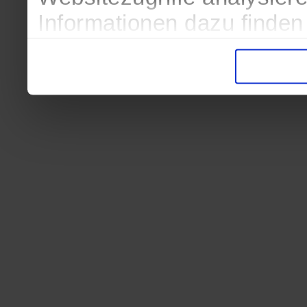
Informationen dazu finden
in der Datenschutzerkläru
Entscheidung auch jederze
finden die Erklärung in de
Wir würden uns freuen, we
zur Verarbeitung der erh
unser Angebot für Sie zu 
Datenschutzerklärung
|