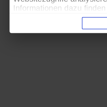
Informationen dazu finden
in der Datenschutzerkläru
Entscheidung auch jederze
finden die Erklärung in de
Wir würden uns freuen, we
zur Verarbeitung der erh
unser Angebot für Sie zu 
Datenschutzerklärung
|