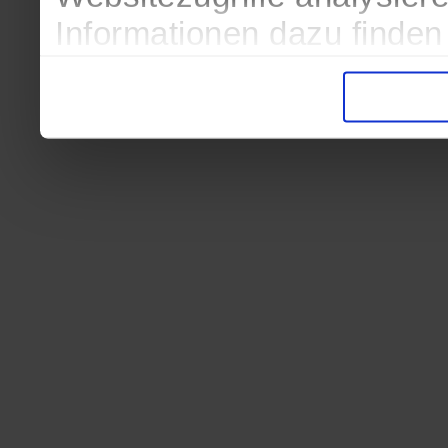
Informationen dazu finden
in der Datenschutzerkläru
Entscheidung auch jederze
finden die Erklärung in de
Wir würden uns freuen, we
zur Verarbeitung der erh
unser Angebot für Sie zu 
Datenschutzerklärung
|