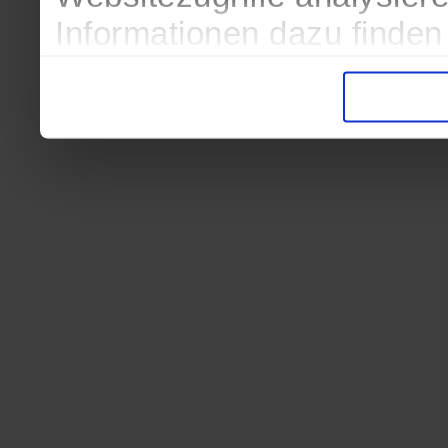
Informationen dazu finden
in der Datenschutzerkläru
Entscheidung auch jederze
finden die Erklärung in de
Wir würden uns freuen, we
zur Verarbeitung der erh
unser Angebot für Sie zu 
Datenschutzerklärung
|