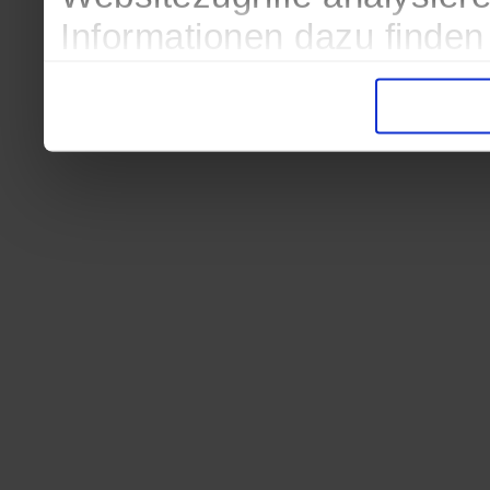
Informationen dazu finden
in der Datenschutzerkläru
Entscheidung auch jederze
finden die Erklärung in de
Wir würden uns freuen, we
zur Verarbeitung der erh
unser Angebot für Sie zu 
Datenschutzerklärung
|