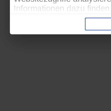
Informationen dazu finden
in der Datenschutzerkläru
Entscheidung auch jederze
finden die Erklärung in de
Wir würden uns freuen, we
zur Verarbeitung der erh
unser Angebot für Sie zu 
Datenschutzerklärung
|