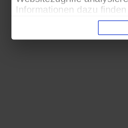
Informationen dazu finden
in der Datenschutzerkläru
Entscheidung auch jederze
finden die Erklärung in de
Wir würden uns freuen, we
zur Verarbeitung der erh
unser Angebot für Sie zu 
Datenschutzerklärung
|