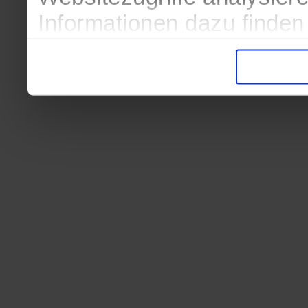
Informationen dazu finden
in der Datenschutzerkläru
Entscheidung auch jederze
finden die Erklärung in de
Wir würden uns freuen, we
zur Verarbeitung der erh
unser Angebot für Sie zu 
Datenschutzerklärung
|