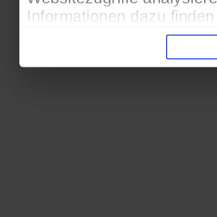
Informationen dazu finden
in der Datenschutzerkläru
Entscheidung auch jederze
finden die Erklärung in de
Wir würden uns freuen, we
zur Verarbeitung der erh
unser Angebot für Sie zu 
Datenschutzerklärung
|