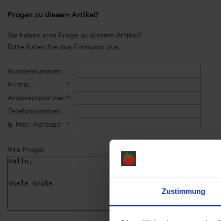
Fragen zu diesem Artikel?
Sie haben eine Frage zu diesem Artikel?
Bitte füllen Sie das Formular aus.
Kundennummer:
Firma:
*
Ansprechpartner:
*
Telefonnummer:
E-Mail-Adresse:
*
Ihre Frage:
Zustimmung