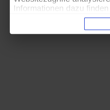
Informationen dazu finden
in der Datenschutzerkläru
Entscheidung auch jederze
finden die Erklärung in de
Wir würden uns freuen, we
zur Verarbeitung der erh
unser Angebot für Sie zu 
Datenschutzerklärung
|