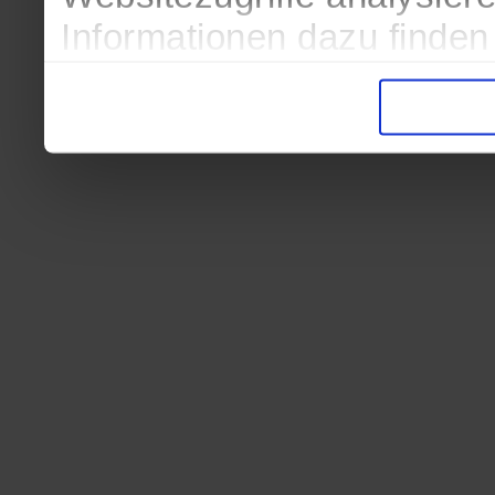
Informationen dazu finden
in der Datenschutzerkläru
Entscheidung auch jederze
finden die Erklärung in de
Wir würden uns freuen, we
zur Verarbeitung der erh
unser Angebot für Sie zu 
Datenschutzerklärung
|