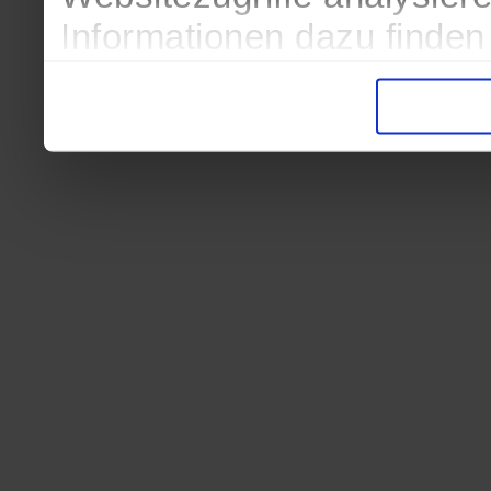
Informationen dazu finden
in der Datenschutzerkläru
Entscheidung auch jederze
finden die Erklärung in de
Wir würden uns freuen, we
zur Verarbeitung der erh
unser Angebot für Sie zu 
Datenschutzerklärung
|