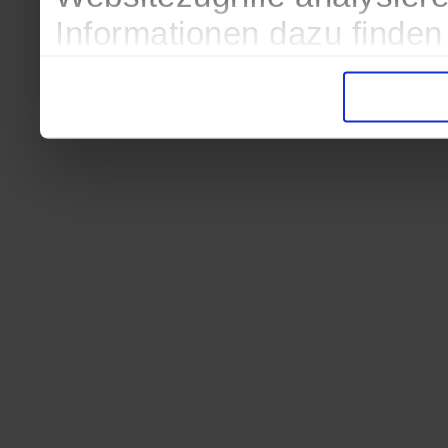
Informationen dazu finden
in der Datenschutzerkläru
Entscheidung auch jederze
finden die Erklärung in de
Wir würden uns freuen, we
zur Verarbeitung der erh
unser Angebot für Sie zu 
Datenschutzerklärung
|