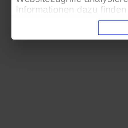
Informationen dazu finden
in der Datenschutzerkläru
Entscheidung auch jederze
finden die Erklärung in de
Wir würden uns freuen, we
zur Verarbeitung der erh
unser Angebot für Sie zu 
Datenschutzerklärung
|