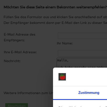
Möchten Sie diese Seite einem Bekannten weiterempfehlen?
Füllen Sie das Formular aus und klicken Sie anschließend auf a
Der Empfänger bekommt dann per E-Mail den Link zu dieser Seit
E-Mail Adresse des
Empfängers:
Ihr Name:
Ihre E-Mail Adresse:
Nachricht:
Zustimmung
Weitere Informationen zum Umgang mit Ihren Daten finden Sie
Abschicken