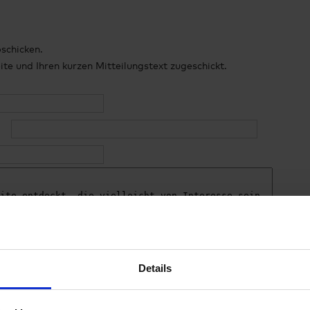
bschicken.
e und Ihren kurzen Mitteilungstext zugeschickt.
Details
 in unserer
Datenschutzerklärung.