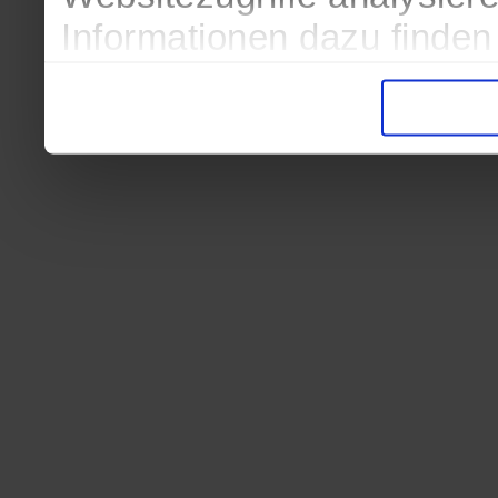
Informationen dazu finden
in der Datenschutzerkläru
Entscheidung auch jederze
finden die Erklärung in de
Wir würden uns freuen, we
zur Verarbeitung der erh
unser Angebot für Sie zu 
Datenschutzerklärung
|