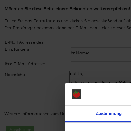
Möchten Sie diese Seite einem Bekannten weiterempfehlen?
Füllen Sie das Formular aus und klicken Sie anschließend auf a
Der Empfänger bekommt dann per E-Mail den Link zu dieser Seit
E-Mail Adresse des
Empfängers:
Ihr Name:
Ihre E-Mail Adresse:
Nachricht:
Zustimmung
Weitere Informationen zum Umgang mit Ihren Daten finden Sie
Abschicken