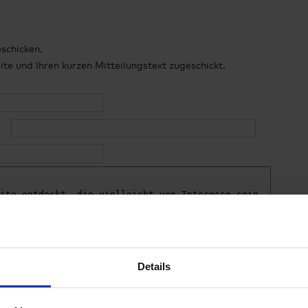
bschicken.
e und Ihren kurzen Mitteilungstext zugeschickt.
Details
 in unserer
Datenschutzerklärung.