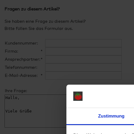
Fragen zu diesem Artikel?
Sie haben eine Frage zu diesem Artikel?
Bitte füllen Sie das Formular aus.
Kundennummer:
Firma:
*
Ansprechpartner:
*
Telefonnummer:
E-Mail-Adresse:
*
Ihre Frage:
Zustimmung