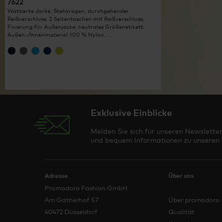
7622
Wattierte Jacke, Stehkragen, durchgehender
Reißverschluss, 2 Seitentaschen mit Reißverschluss,
Fixierung für Außenjacke, neutrales Größenetikett,
Außen-/Innenmaterial 100 % Nylon, ...
Exklusive Einblicke
Melden Sie sich für unseren Newsletter
und bequem Informationen zu unseren T
Adresse
Über uns
Promodoro Fashion GmbH
Am Gatherhof 57
Über promodoro
40472 Düsseldorf
Qualität