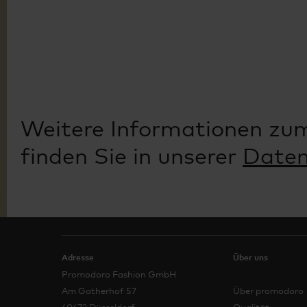
Weitere Informationen zu
finden Sie in unserer
Daten
Adresse
Über uns
Promodoro Fashion GmbH
Am Gatherhof 57
Über promodoro
40472 Düsseldorf
Qualität