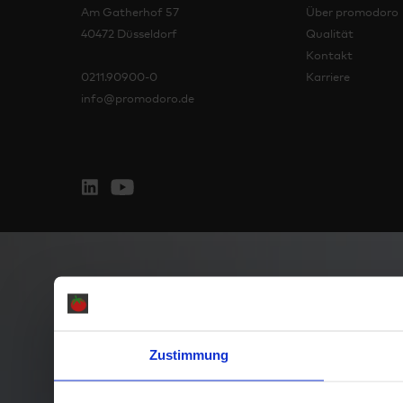
Am Gatherhof 57
Über promodoro
40472 Düsseldorf
Qualität
Kontakt
0211.90900-0
Karriere
info@promodoro.de
Zustimmung