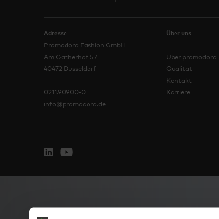
Adresse
Über uns
Promodoro Fashion GmbH
Am Gatherhof 57
Über promodoro
40472 Düsseldorf
Qualität
Kontakt
0211.90900-0
Karriere
info@promodoro.de