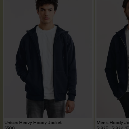
Unisex Heavy Hoody Jacket
Men’s Hoody J
5500
5182F 5182K (