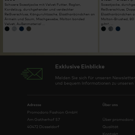
Schwere Sweatjacke mit Velvet Futter, Raglan,
Sweatjacke, durchge
Kordelzug, durchgehender und verdeckter
Reißverschluss, Dop
Reißverschluss, Känguruhtasche, Elasthanbündchen an
Elasthanbündchen a
Ärmeln und Saum, Mischgewebe, Molton bonded
Molton-Brushed, 80 
Velvet, Außenmaterial ...
g/m², ...
Exklusive Einblicke
Melden Sie sich für unseren Newsletter
und bequem Informationen zu unseren T
Adresse
Über uns
Promodoro Fashion GmbH
Am Gatherhof 57
Über promodoro
40472 Düsseldorf
Qualität
Kontakt