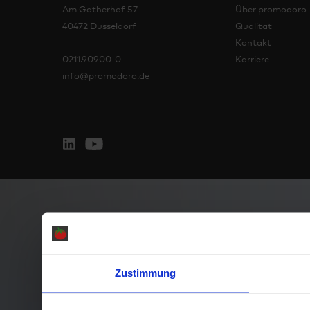
Am Gatherhof 57
Über promodoro
40472 Düsseldorf
Qualität
Kontakt
0211.90900-0
Karriere
info@promodoro.de
Zustimmung