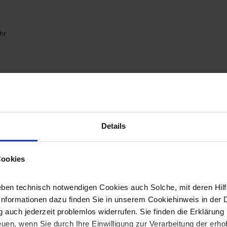
hr
seldorf, HRB 34188
mer: DE 812169621
Details
r unterliegen dem Urheberrecht und sind Eigentum der Promodoro
Cookies
rherige schriftliche Zustimmung weder kopiert, vervielfältigt,
rden.
ben technisch notwendigen Cookies auch Solche, mit deren Hilfe
Informationen dazu finden Sie in unserem Cookiehinweis in der 
timmen Sie allen angegebenen Bedingungen ohne Einschränkung
 auch jederzeit problemlos widerrufen. Sie finden die Erklärung 
uen, wenn Sie durch Ihre Einwilligung zur Verarbeitung der erh