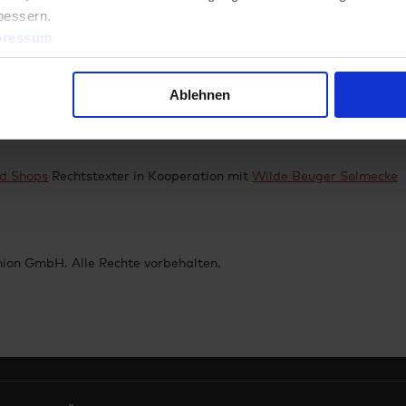
bessern.
entnehmen Sie bitte unseren allgemeinen Geschäftsbedingungen.
pressum
eine Plattform zur Online-Streitbeilegung (OS) bereit, die Sie
nsumers/odr/
.
Ablehnen
egungsverfahren vor einer Verbraucherschlichtungsstelle sind wir
ed Shops
Rechtstexter in Kooperation mit
Wilde Beuger Solmecke
ion GmbH. Alle Rechte vorbehalten.