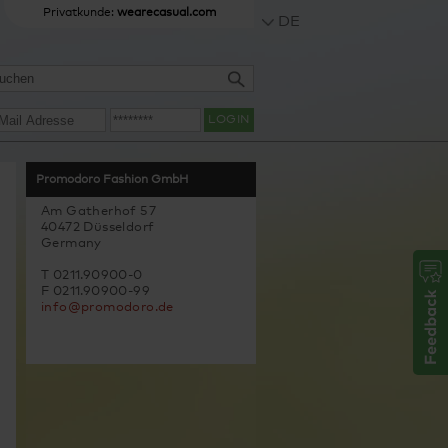
Privatkunde:
wearecasual.com
DE
LOGIN
Promodoro Fashion GmbH
Am Gatherhof 57
40472 Düsseldorf
Germany
T 0211.90900-0
F 0211.90900-99
info@promodoro.de