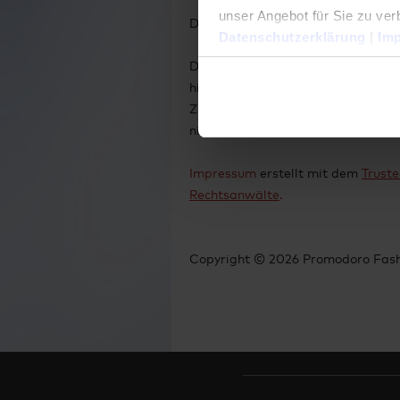
unser Angebot für Sie zu ver
Die Gewährleistungsbedingungen 
Datenschutzerklärung
|
Im
Die Europäische Kommission stellt 
hier finden
http://ec.europa.eu/co
Zur Teilnahme an einem Streitbeil
nicht verpflichtet und nicht bereit.
Impressum
erstellt mit dem
Trust
Rechtsanwälte
.
Copyright © 2026 Promodoro Fash