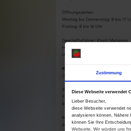
Öffnungszeiten:
Montag bis Donnerstag: 8 bis 17 U
Freitag: 8 bis 16 Uhr
Geschäftsführer: Khalil Mehanna
Handelsregister: Amtsgericht Düs
Umsatzsteuer-Identifikationsnum
Konzeption und Realisation
Zustimmung
// netzton web
Sämtliche Daten, Texte und Bilde
Diese Webseite verwendet 
Fashion GmbH. Diese dürfen ohne vo
Lieber Besucher,
benutzt oder neu veröffentlicht we
diese Webseite verwendet ne
analysieren können. Nähere 
Mit der Nutzung dieser Website s
können Sie Ihre Entscheidung
zu.
Webseite. Wir würden uns fre