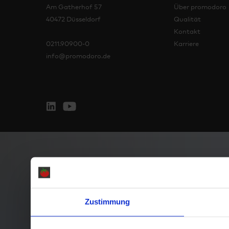
Am Gatherhof 57
Über promodoro
40472 Düsseldorf
Qualität
Kontakt
0211.90900-0
Karriere
info@promodoro.de
Zustimmung