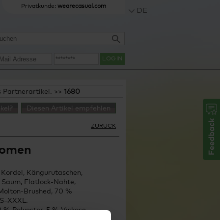
Privatkunde:
wearecasual.com
DE
LOGIN
s Partnerartikel. >>
1680
kel?
Diesen Artikel empfehlen
ZURÜCK
Women
 Kordel, Kängurutaschen,
 Saum, Flatlock-Nähte,
, Molton-Brushed, 70 %
XS–XXXL.
 % Polyester, 5 % Viskose
8 % Polyester