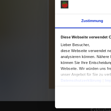
Zustimmung
Diese Webseite verwendet 
Lieber Besucher,
diese Webseite verwendet ne
analysieren können. Nähere 
können Sie Ihre Entscheidung
Webseite. Wir würden uns fre
unser Angebot für Sie zu ver
Datenschutzerklärung
|
Im
Exklusive