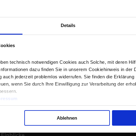
Einzigartiges Molton-Mischgewebe-Kap
angerauter Innenseite, Kängurutasche 
Hals, Ärmeln und Saum, neutrales Größen
Details
langstapeliger gekämmter Baumwolle un
Zertifiziert nach OEKO-TEX® Made In G
besonders glatte Oberfläche und der we
»
M21LRP0A0
verleihen dem Sweatshirt ein einzigartig
Cookies
seidiges Finish.
Verpackung:
VE = 1 Stück. Karton = 25 S
Verfügbare Größen:
XS, S, M, L, XL, XX
- Slim Fit
Verfügbare Farben (bitte über die Farbe
ben technisch notwendigen Cookies auch Solche, mit deren Hilfe
Informationen dazu finden Sie in unserem Cookiehinweis in der 
 auch jederzeit problemlos widerrufen. Sie finden die Erklärung 
Weitere Produktbilder:
uen, wenn Sie durch Ihre Einwilligung zur Verarbeitung der erh
bessern.
pressum
Ablehnen
 Einblicke