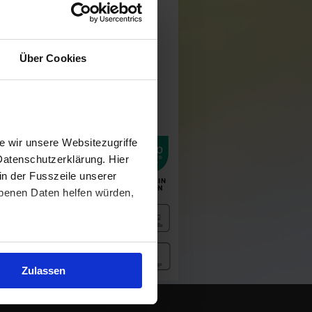
uzensweatshirt mit
und Elasthanbündchen an
etikett, hergestellt aus
Über Cookies
d Polyester. Die
reen:
ich fallende Stoff
es, elastisches und
tück.
L, XXXL
n scrollen):
 wir unsere Websitezugriffe
Datenschutzerklärung. Hier
in der Fusszeile unserer
obenen Daten helfen würden,
Zulassen