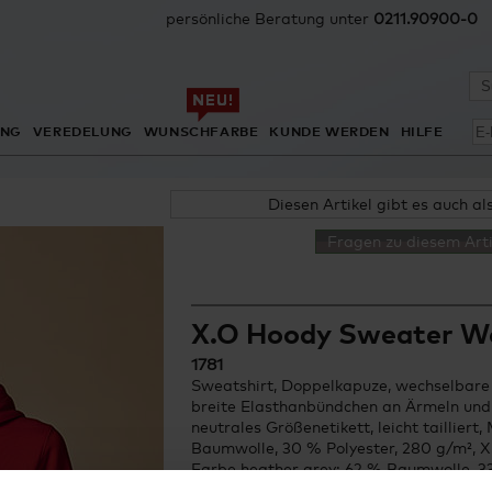
persönliche Beratung unter
0211.90900-0
ING
VEREDELUNG
WUNSCHFARBE
KUNDE WERDEN
HILFE
Diesen Artikel gibt es auch al
Fragen zu diesem Arti
X.O Hoody Sweater 
1781
Sweatshirt, Doppelkapuze, wechselbare
breite Elasthanbündchen an Ärmeln und
neutrales Größenetikett, leicht tailliert
Baumwolle, 30 % Polyester, 280 g/m², 
Farbe heather grey: 62 % Baumwolle, 33
Farbe heather navy: 52 % Baumwolle, 4