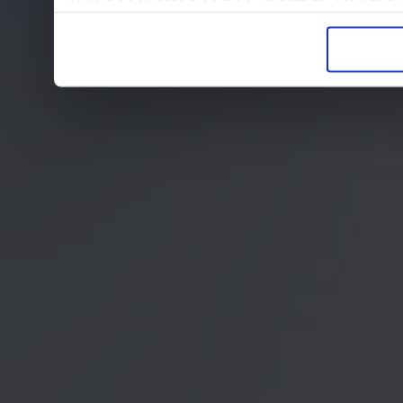
in der Datenschutzerklär
Entscheidung auch jederz
finden die Erklärung in 
Wir würden uns freuen, w
zur Verarbeitung der er
unser Angebot für Sie zu
Datenschutzerklärung