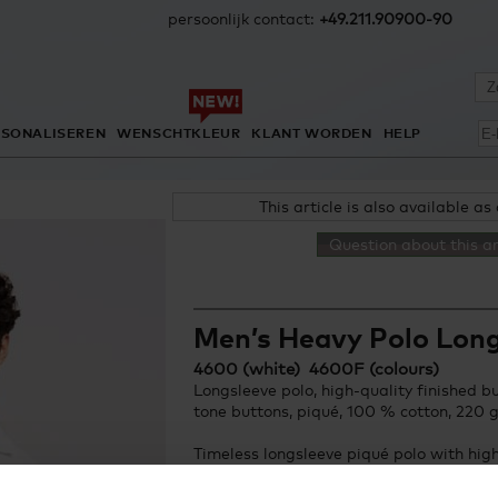
persoonlijk contact:
+49.211.90900-90
RSONALISEREN
WENSCHTKLEUR
KLANT WORDEN
HELP
This article is also available as
Question about this ar
Men’s Heavy Polo Lon
4600 (white) 4600F (colours)
Longsleeve polo, high-quality finished b
tone buttons, piqué, 100 % cotton, 220 
Timeless longsleeve piqué polo with high
panel and 3 tone-in-tone buttons as well
combed cotton.