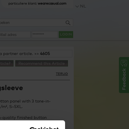
particuliere klant:
wearecasual.com
NL
LOGIN
 a partner article. >>
4605
ticle?
Recommend this Article
TERUG
gsleeve
utton panel with 3 tone-in-
g/m², S–5XL.
-quality finished button
 as side slits, produced of