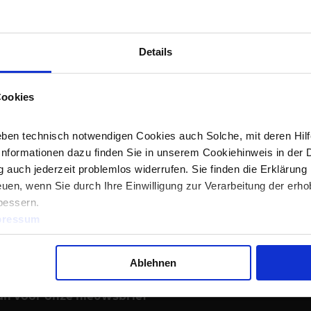
- Regular Fit
- 60° C
Details
MADE IN GREEN by OEKO-TEX® Artikel 
»
M21LPPTG3
»
M24LYKF81
Verpakking:
Unit = 5 pieces. Carton = 50
Cookies
Beschikbare maten:
S, M, L, XL, XXL, XX
Beschikbare kleuren:
ben technisch notwendigen Cookies auch Solche, mit deren Hilfe
Informationen dazu finden Sie in unserem Cookiehinweis in der 
Meer productfoto's:
 auch jederzeit problemlos widerrufen. Sie finden die Erklärung 
uen, wenn Sie durch Ihre Einwilligung zur Verarbeitung der erh
bessern.
pressum
Ablehnen
an voor onze nieuwsbrief