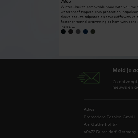
7865
Winter-Jacket, removable hood with volume r
waterproof zippers, chin protection, napoleon
sleeve pocket, adjustable sleeve cuffs with vel
fastener, tunnel drawstring at hem with cord
inside, ...
Meld je a
Zo ontvangt 
nieuws en a
Adres
Promodoro Fashion GmbH
Am Gatherhof 57
40472 Düsseldorf, Germany