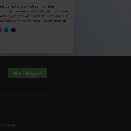
nd-up-collar, zip with rain an chin
 adjustable sleeve cuffs with velcro fastner,
wstring at hem with cord stoppers inside, 2
s with zip, fixing for outer jacket, neutral
..
Hier inloggen
rwaarden