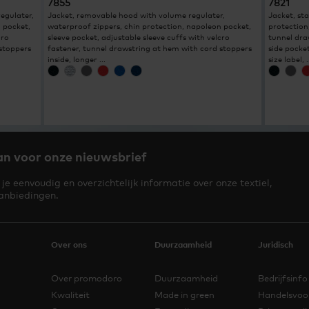
7855
7821
egulater,
Jacket, removable hood with volume regulater,
Jacket, sta
 pocket,
waterproof zippers, chin protection, napoleon pocket,
protection,
cro
sleeve pocket, adjustable sleeve cuffs with velcro
tunnel dra
 stoppers
fastener, tunnel drawstring at hem with cord stoppers
side pocket
inside, longer ...
size label, .
an voor onze nieuwsbrief
je eenvoudig en overzichtelijk informatie over onze textiel,
anbiedingen.
Over ons
Duurzaamheid
Juridisch
Over promodoro
Duurzaamheid
Bedrijfsinfo
Kwaliteit
Made in green
Handelsvoo