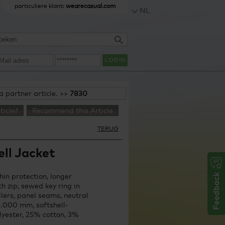
particuliere klant:
wearecasual.com
NL
LOGIN
 a partner article. >>
7830
ticle?
Recommend this Article
TERUG
ll Jacket
hin protection, longer
h zip, sewed key ring in
llers, panel seams, neutral
8.000 mm, softshell-
lyester, 25% cotton, 3%