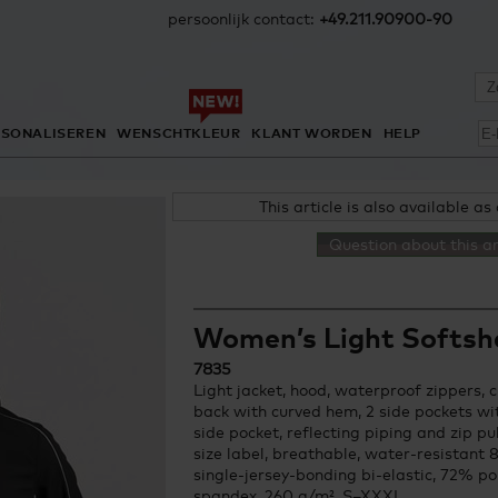
persoonlijk contact:
+49.211.90900-90
RSONALISEREN
WENSCHTKLEUR
KLANT WORDEN
HELP
This article is also available as
Question about this ar
Women’s Light Softshe
7835
Light jacket, hood, waterproof zippers, c
back with curved hem, 2 side pockets wit
side pocket, reflecting piping and zip pu
size label, breathable, water-resistant 
single-jersey-bonding bi-elastic, 72% po
spandex, 260 g/m², S–XXXL.