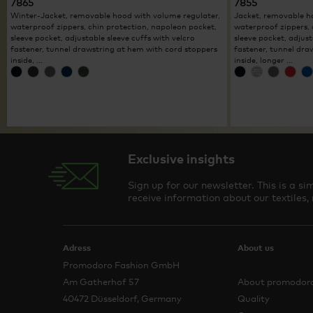
7865
7855
Winter-Jacket, removable hood with volume regulater,
Jacket, removable h
waterproof zippers, chin protection, napoleon pocket,
waterproof zippers, 
sleeve pocket, adjustable sleeve cuffs with velcro
sleeve pocket, adjust
fastener, tunnel drawstring at hem with cord stoppers
fastener, tunnel dra
inside, ...
inside, longer ...
Exclusive insights
Sign up for our newsletter. This is a 
receive information about our textiles,
Adress
About us
Promodoro Fashion GmbH
Am Gatherhof 57
About promodor
40472 Düsseldorf, Germany
Quality