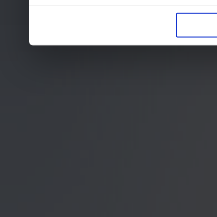
in der Datenschutzerklär
Entscheidung auch jederz
finden die Erklärung in 
Wir würden uns freuen, w
zur Verarbeitung der er
unser Angebot für Sie zu
Datenschutzerklärung