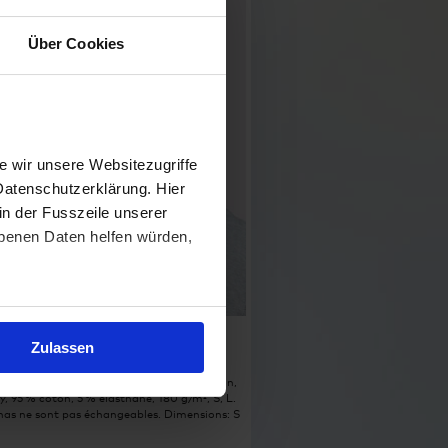
Über Cookies
 wir unsere Websitezugriffe
Datenschutzerklärung. Hier
in der Fusszeile unserer
obenen Daten helfen würden,
x Organic Bandana
Zulassen
 couches, coupé cousu, certifié (bio) coton,
ey, 95 % coton, 5 % élasthane, 180 g/m², S, L.
as ne sont pas échangeables. Dimensions: S