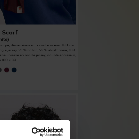
 Scarf
hite)
harpe, dimensions sans contenu env. 180 cm
ingle jersey, 95 % coton, 95 % élasthanne, 180
pe unisexe en maille jersey, double épaisseur,
 180 × 30 …