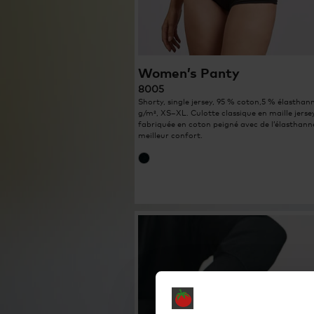
Women’s Panty
8005
Shorty, single jersey, 95 % coton,5 % élasthan
g/m², XS–XL. Culotte classique en maille jersey
fabriquée en coton peigné avec de l’élasthann
meilleur confort.