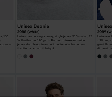
Unisex Beanie
Unisex
3088 (white)
3089 (w
ne, 150
Unisex beanie, single jersey, single jersey, 95 % coton, 95
Unisexe éc
,
% élasthanne, 180 g/m². Bonnet unisexe en maille
x 30 cm, s
e pour un
jersey, double épaisseur, étiquette détachable pour
g/m², Echar
faciliter le retrait, fabriqué …
dimensions