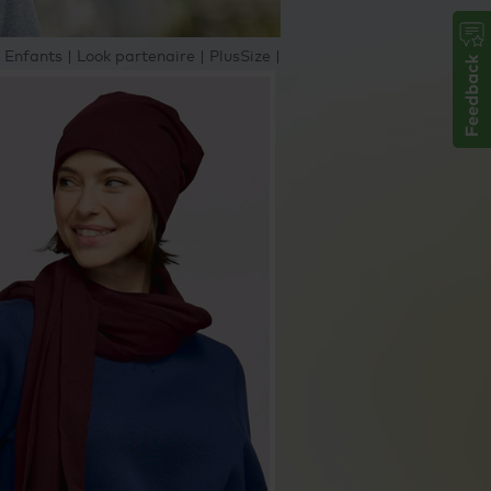
|
Enfants
|
Look partenaire
|
PlusSize
|