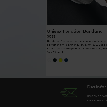
Unisex Function Bandana
3083
Bandana, 2 couches, coupé cousu, single jerse
polyester, 5 % élasthane, 150 g/m², S, L. Les 
ne sont pas échangeables. Dimensions: S (enf
24 × 23 cm, L …
Des infor
Inscrivez-vo
de recevoir 