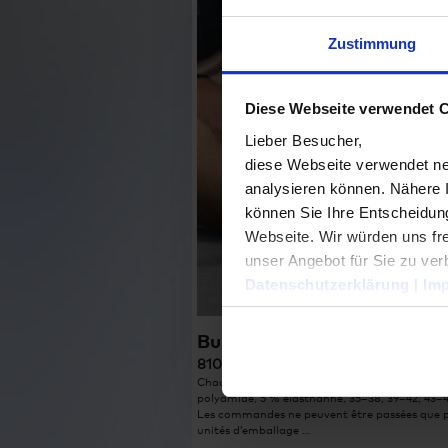
Zustimmung
Diese Webseite verwendet 
Lieber Besucher,
diese Webseite verwendet ne
analysieren können. Nähere 
können Sie Ihre Entscheidung
Webseite. Wir würden uns fre
unser Angebot für Sie zu ver
Datenschutzerklärung
|
Im
Business-Socks
8100
Chaussettes business, single jersey, 79 % coton
polyamide, 5 % élasthanne, 35–38, 39–42, 43–4
Les commandes ne peuvent être passées que 
unités d’emballage …