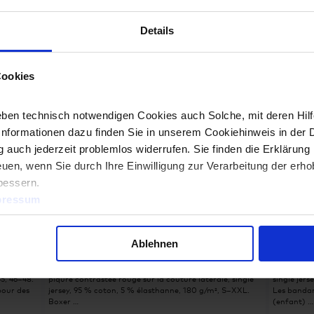
Details
Cookies
ben technisch notwendigen Cookies auch Solche, mit deren Hilfe
Informationen dazu finden Sie in unserem Cookiehinweis in der 
 auch jederzeit problemlos widerrufen. Sie finden die Erklärung 
uen, wenn Sie durch Ihre Einwilligung zur Verarbeitung der erh
bessern.
pressum
Men’s Shorts
Unise
Ablehnen
8001
3084
, 16 %
Caleçon, élastique avec bandes contrastées rouges,
Bandana, 2
5, 46–48.
piqûre contrastée rouge sur la couture latérale, single
single jers
pour des
jersey, 95 % coton, 5 % élasthanne, 180 g/m², S–XXL.
Les bandan
Boxer …
(enfant) …