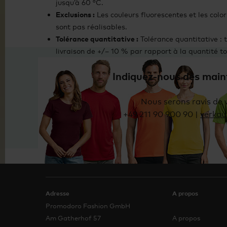
jusqu’à 60 °C.
Exclusions :
Les couleurs fluorescentes et les color
sont pas réalisables.
Tolérance quantitative :
Tolérance quantitative : 
livraison de +/– 10 % par rapport à la quantité to
commandée, sous réserve des tailles et des couleu
p
Indiquez-nous dès main
Nous serons ravis de 
+49 211 90 900 90
|
verka
Adresse
A propos
Promodoro Fashion GmbH
Am Gatherhof 57
A propos