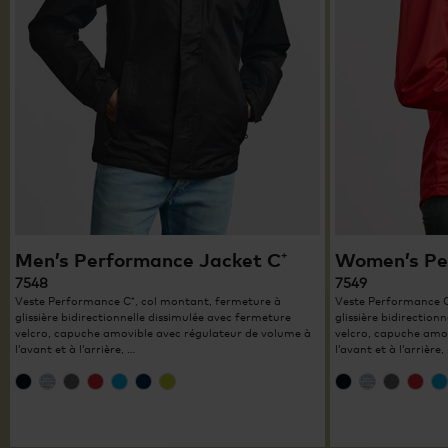
Men’s Performance Jacket C⁺
Women’s Pe
7548
7549
Veste Performance C⁺, col montant, fermeture à
Veste Performance C
glissière bidirectionnelle dissimulée avec fermeture
glissière bidirection
velcro, capuche amovible avec régulateur de volume à
velcro, capuche amo
l’avant et à l’arrière, …
l’avant et à l’arrière,