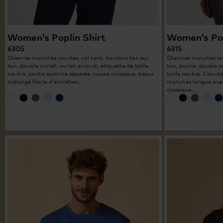
Women’s Poplin Shirt
Women’s Pop
6305
6315
Chemise manches courtes, col kent, boutons ton sur
Chemise manches lon
ton, double ourlet, ourlet arrondi, étiquette de taille
ton, poche, double ou
neutre, poche poitrine séparée, coupe classique, tissus
taille neutre, 2 bou
mélangé facile d‘entretien, …
manches longue ave
classique, …