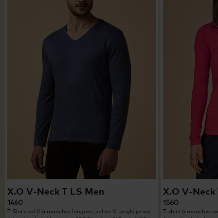
X.O V-Neck T LS Men
X.O V-Neck
1460
1560
T-Shirt col V à manches longues, col en V, single jersey,
T-shirt à manches lon