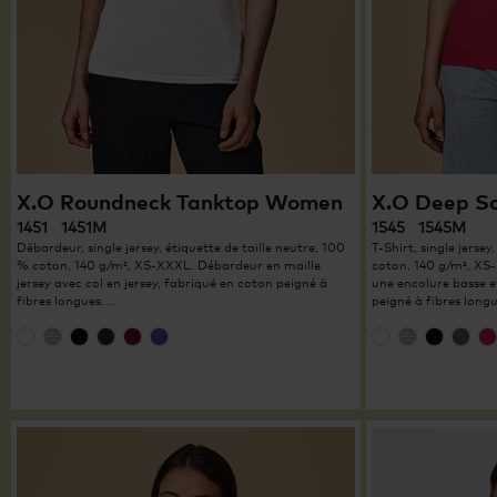
X.O Roundneck Tanktop Women
X.O Deep S
1451 1451M
1545 1545M
Débardeur, single jersey, étiquette de taille neutre, 100
T-Shirt, single jersey
% coton, 140 g/m², XS-XXXL. Débardeur en maille
coton, 140 g/m², XS-
jersey avec col en jersey, fabriqué en coton peigné à
une encolure basse et
fibres longues. …
peigné à fibres longu