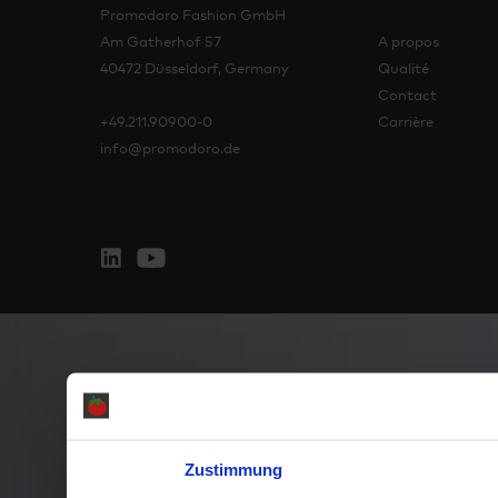
Promodoro Fashion GmbH
Am Gatherhof 57
A propos
40472 Düsseldorf, Germany
Qualité
Contact
+49.211.90900-0
Carrière
info@promodoro.de
Zustimmung