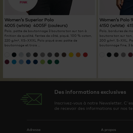
Women’s Superior Polo
Women’s Polo 
4005 (white) 4005F (couleurs)
4150 (white) 41
Polo, patte de boutonnage 3 boutons ton sur ton à
Polo, bordures de m
finition de qualité, fentes de côté, piqué, 100 % coton,
boutons ton sur ton,
220 g/m², XS–XXXL Polo piqué avec patte de
200 g/m², S–XXL. Pol
boutonnage et trois ...
boutonnage fine, 3 b
Des informations exclusives
Inscrivez-vous à notre Newsletter. C'e
de recevoir des informations sur nos te
Adresse
A propos