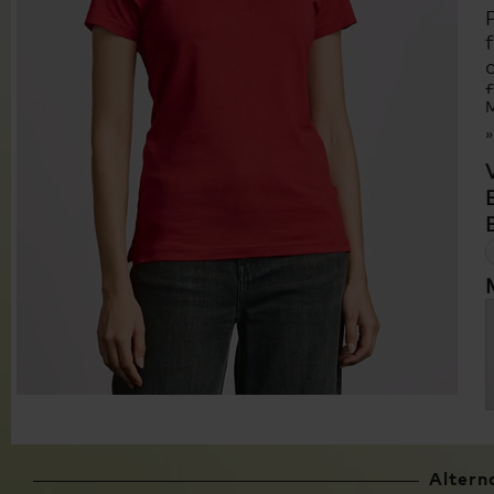
M
Altern