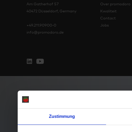
Am Gatherhof 57
Over promodoro
40472 Düsseldorf, Germany
Kwaliteit
Contact
+49.211.90900-0
Jobs
info@promodoro.de
Zustimmung