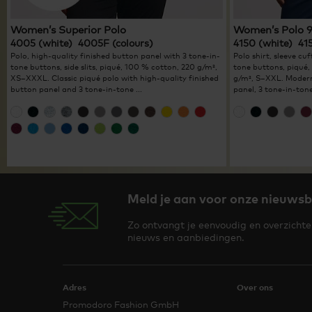
Women’s Superior Polo
Women’s Polo 
4005 (white) 4005F (colours)
4150 (white) 41
Polo, high-quality finished button panel with 3 tone-in-
Polo shirt, sleeve cu
tone buttons, side slits, piqué, 100 % cotton, 220 g/m²,
tone buttons, piqué,
XS–XXXL. Classic piqué polo with high-quality finished
g/m², S–XXL. Modern
button panel and 3 tone-in-tone ...
panel, 3 tone-in-tone
Meld je aan voor onze nieuwsb
Zo ontvangt je eenvoudig en overzichteli
nieuws en aanbiedingen.
Adres
Over ons
Promodoro Fashion GmbH