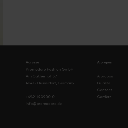
Adresse
A propos
Promodoro Fashion GmbH
Am Gatherhof 57
A propos
40472 Düsseldorf, Germany
Qualité
Contact
+49.211.90900-0
Carrière
info@promodoro.de